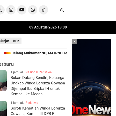
09 Agustus 2026
18
:
30
Cianjur
KPK
x
amar NU, MA IPNU Tegaskan Persatuan Lebih Penting Dari Perebutan
erbaru
1 jam lalu
Nasional
Peristiwa
Bukan Datang Sendiri, Keluarga
Ungkap Winda Lorenza Gowasa
Dijemput Ibu Bripka IH untuk
Kembali ke Medan
1 jam lalu
Peristiwa
Soroti Kematian Winda Lorenza
Gowasa, Komisi III DPR RI