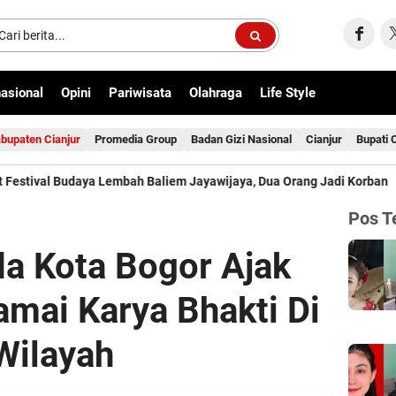
nasional
Opini
Pariwisata
Olahraga
Life Style
bupaten Cianjur
Promedia Group
Badan Gizi Nasional
Cianjur
Bupati 
embah Baliem Jayawijaya, Dua Orang Jadi Korban
Jelang Mukt
Pos T
da Kota Bogor Ajak
mai Karya Bhakti Di
Wilayah