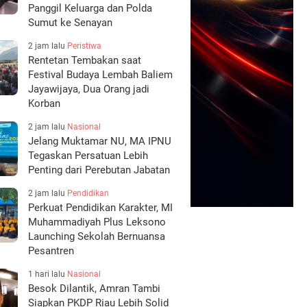
Panggil Keluarga dan Polda
Sumut ke Senayan
2 jam lalu
Peristiwa
Rentetan Tembakan saat
Festival Budaya Lembah Baliem
Jayawijaya, Dua Orang jadi
Korban
2 jam lalu
Nasional
Jelang Muktamar NU, MA IPNU
Tegaskan Persatuan Lebih
Penting dari Perebutan Jabatan
2 jam lalu
Pendidikan
Perkuat Pendidikan Karakter, MI
Muhammadiyah Plus Leksono
Launching Sekolah Bernuansa
Pesantren
1 hari lalu
Nasional
Besok Dilantik, Amran Tambi
Siapkan PKDP Riau Lebih Solid