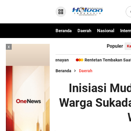
Beranda
Daerah
Nasional
Inter
Populer
x
Ka
 Sumut Ke Senayan
Rentetan Tembakan Saat Festival Budaya L
Beranda
Daerah
Inisiasi Mu
Warga Sukada