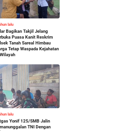
ahun lalu
lar Bagikan Takjil Jelang
rbuka Puasa Kanit Reskrim
lsek Tanah Sareal Himbau
rga Tetap Waspada Kejahatan
 Wilayah
ahun lalu
tgas Yonif 125/SMB Jalin
manunggalan TNI Dengan