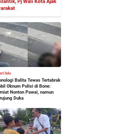
antik, Pj Wali Kota Ajak
arakat
ari lalu
onologi Balita Tewas Tertabrak
bil Oknum Polisi di Bone:
rniat Nonton Pawai, namun
rujung Duka