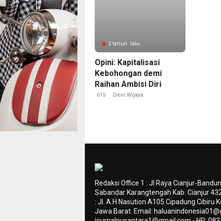
2 tahun lalu
Opini: Kapitalisasi
Kebohongan demi
Raihan Ambisi Diri
615
Deni Wijaya
Redaksi Office 1 : Jl Raya Cianjur-Bandu
Sabandar Karangtengah Kab. Cianjur 4328
: Jl. A.H Nasution A105 Cipadung Cibiru
Jawa Barat. Email:
haluanindonesia01@
journalnusantara1@gmail.com
- HP: 08