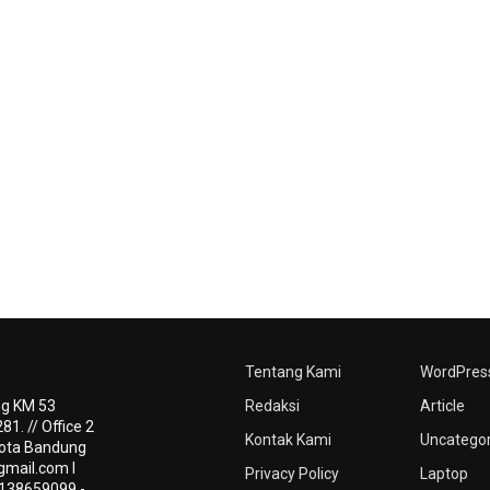
Tentang Kami
WordPres
ng KM 53
Redaksi
Article
1. // Office 2
Kontak Kami
Uncatego
 Kota Bandung
gmail.com
I
Privacy Policy
Laptop
3138659099 -