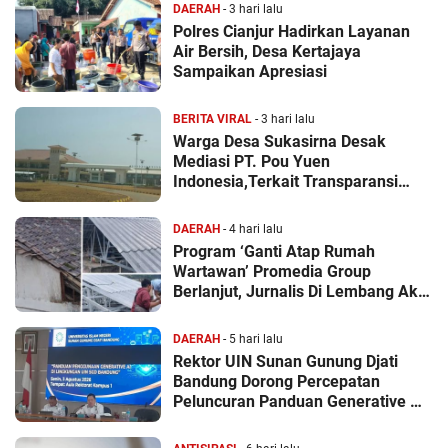
DAERAH
- 3 hari lalu
Polres Cianjur Hadirkan Layanan
Air Bersih, Desa Kertajaya
Sampaikan Apresiasi
BERITA VIRAL
- 3 hari lalu
Warga Desa Sukasirna Desak
Mediasi PT. Pou Yuen
Indonesia,Terkait Transparansi
Anggaran Dana CRS
DAERAH
- 4 hari lalu
Program ‘Ganti Atap Rumah
Wartawan’ Promedia Group
Berlanjut, Jurnalis Di Lembang Akui
Kediamannya Kini Lebih Nyaman
DAERAH
- 5 hari lalu
Rektor UIN Sunan Gunung Djati
Bandung Dorong Percepatan
Peluncuran Panduan Generative AI
Berbasis Etika Akademik Dan Nilai