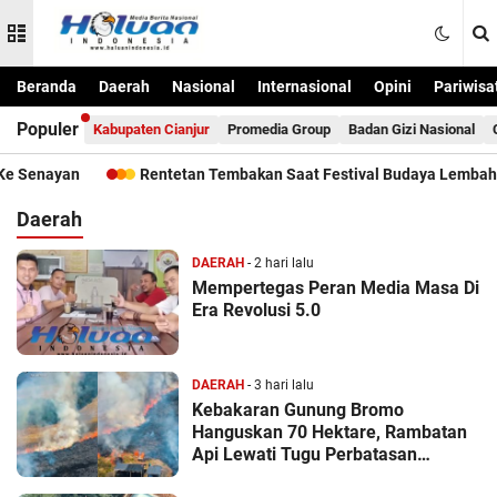
Beranda
Daerah
Nasional
Internasional
Opini
Pariwisa
Populer
Kabupaten Cianjur
Promedia Group
Badan Gizi Nasional
Senayan
Rentetan Tembakan Saat Festival Budaya Lembah Bali
Daerah
DAERAH
- 2 hari lalu
Mempertegas Peran Media Masa Di
Era Revolusi 5.0
DAERAH
- 3 hari lalu
Kebakaran Gunung Bromo
Hanguskan 70 Hektare, Rambatan
Api Lewati Tugu Perbatasan
Malang-Lumajang