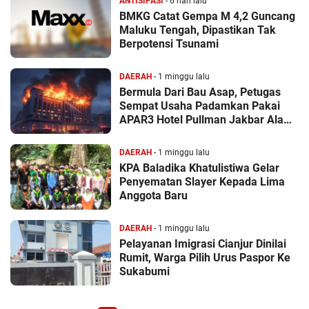
ANTISIPASI
- 6 hari lalu
BMKG Catat Gempa M 4,2 Guncang
Maluku Tengah, Dipastikan Tak
Berpotensi Tsunami
DAERAH
- 1 minggu lalu
Bermula Dari Bau Asap, Petugas
Sempat Usaha Padamkan Pakai
APAR3 Hotel Pullman Jakbar Alami
Kebakar
DAERAH
- 1 minggu lalu
KPA Baladika Khatulistiwa Gelar
Penyematan Slayer Kepada Lima
Anggota Baru
DAERAH
- 1 minggu lalu
Pelayanan Imigrasi Cianjur Dinilai
Rumit, Warga Pilih Urus Paspor Ke
Sukabumi