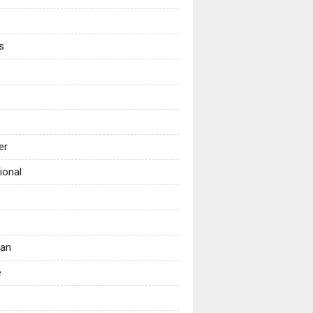
s
er
ional
tan
e