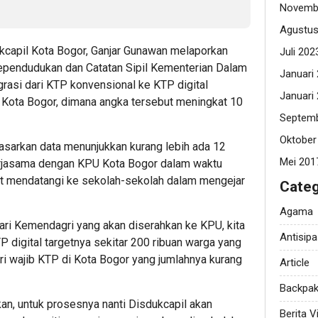
Novemb
Agustus
kcapil Kota Bogor, Ganjar Gunawan melaporkan
Juli 202
 Kependudukan dan Catatan Sipil Kementerian Dalam
Januari
grasi dari KTP konvensional ke KTP digital
Januari
 Kota Bogor, dimana angka tersebut meningkat 10
Septemb
Oktober
asarkan data menunjukkan kurang lebih ada 12
Mei 201
erjasama dengan KPU Kota Bogor dalam waktu
t mendatangi ke sekolah-sekolah dalam mengejar
Categ
Agama
ari Kemendagri yang akan diserahkan ke KPU, kita
Antisipa
P digital targetnya sekitar 200 ribuan warga yang
i wajib KTP di Kota Bogor yang jumlahnya kurang
Article
Backpak
n, untuk prosesnya nanti Disdukcapil akan
Berita Vi