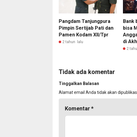
Pangdam Tanjungpura
Bank b
Pimpin Sertijab Pati dan
bisa 
Pamen Kodam XII/Tpr
Anggar
di Akh
2 tahun lalu
2 tahu
Tidak ada komentar
Tinggalkan Balasan
Alamat email Anda tidak akan dipublikas
Komentar
*