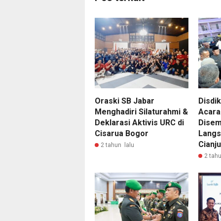
Oraski SB Jabar
Disdi
Menghadiri Silaturahmi &
Acara
Deklarasi Aktivis URC di
Disem
Cisarua Bogor
Langs
Cianju
2 tahun lalu
2 tahu