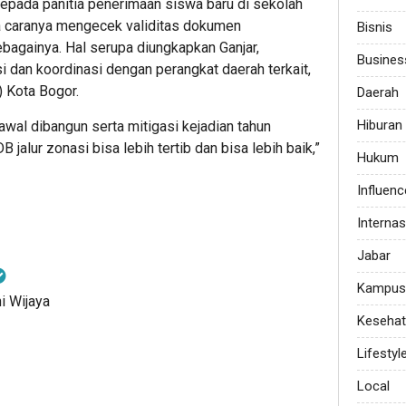
epada panitia penerimaan siswa baru di sekolah
a caranya mengecek validitas dokumen
Bisnis
bagainya. Hal serupa diungkapkan Ganjar,
Busines
asi dan koordinasi dengan perangkat daerah terkait,
 Kota Bogor.
Daerah
Hiburan
awal dibangun serta mitigasi kejadian tahun
 jalur zonasi bisa lebih tertib dan bisa lebih baik,”
Hukum
Influenc
Internas
Jabar
Kampus
i Wijaya
Keseha
Lifestyl
Local