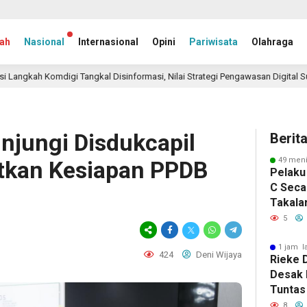
ah
Nasional
Internasional
Opini
Pariwisata
Olahraga
gi Tangkal Disinformasi, Nilai Strategi Pengawasan Digital Sudah Tepat
njungi Disdukcapil
Berit
49 meni
atkan Kesiapan PPDB
Pelaku
C Secar
Takala
Pidana
5
1 jam l
424
Deni Wijaya
Rieke D
Desak 
Tuntas
Kemati
8