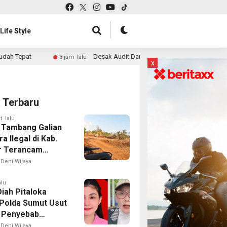
Life Style
Desak Audit Dana Otsus di 6 Provinsi, Ismael Asso Minta KPK 
3 jam lalu
x
a Terbaru
t lalu
 Tambang Galian
a Ilegal di Kab.
r Terancam
Deni Wijaya
alu
iah Pitaloka
Polda Sumut Usut
 Penyebab
an Winda Lorenza
Deni Wijaya