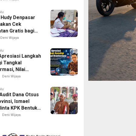
alu
 Hudy Denpasar
akan Cek
tan Gratis bagi
dan Guru
Deni Wijaya
alu
 Apresiasi Langkah
i Tangkal
rmasi, Nilai
gi Pengawasan
Deni Wijaya
 Sudah Tepat
alu
Audit Dana Otsus
ovinsi, Ismael
inta KPK Bentuk
run Ke Seluruh
Deni Wijaya
Papua