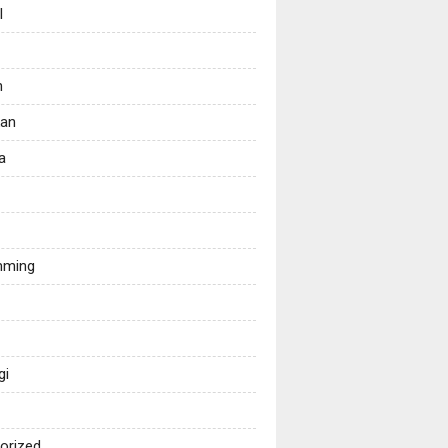
l
n
kan
a
mming
gi
orized