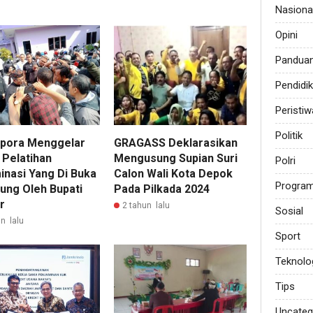
Nasiona
Opini
Pandua
Pendidi
Peristiw
Politik
kpora Menggelar
GRAGASS Deklarasikan
 Pelatihan
Mengusung Supian Suri
Polri
inasi Yang Di Buka
Calon Wali Kota Depok
Progra
ung Oleh Bupati
Pada Pilkada 2024
r
2 tahun lalu
Sosial
n lalu
Sport
Teknolo
Tips
Uncateg