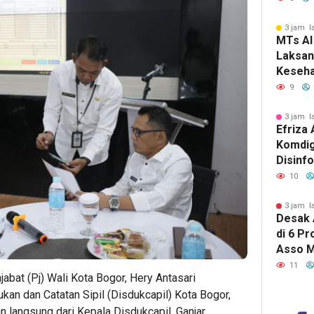
3 jam l
MTs Al
Laksan
Keseha
Siswa 
9
3 jam l
Efriza
Komdig
Disinfo
Strate
10
Digital
3 jam l
Desak 
di 6 Pr
Asso M
Tim Tu
11
jabat (Pj) Wali Kota Bogor, Hery Antasari
Tanah 
an dan Catatan Sipil (Disdukcapil) Kota Bogor,
n langsung dari Kepala Disdukcapil, Ganjar