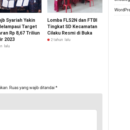
WordPr
jb Syariah Yakin
Lomba FLS2N dan FTBI
Melampaui Target
Tingkat SD Kecamatan
an Rp 8,67 Triliun
Cilaku Resmi di Buka
ir 2023
2 tahun lalu
n lalu
ikan.
Ruas yang wajib ditandai
*