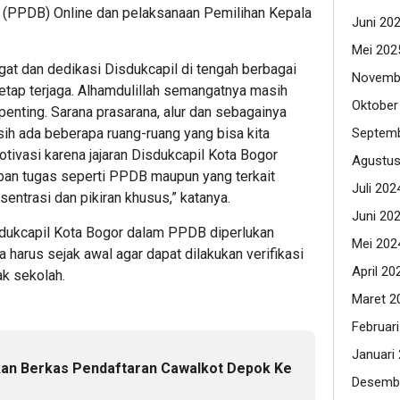
u (PPDB) Online dan pelaksanaan Pemilihan Kepala
Juni 20
Mei 202
at dan dedikasi Disdukcapil di tengah berbagai
Novemb
tetap terjaga. Alhamdulillah semangatnya masih
Oktober
rpenting. Sarana prasarana, alur dan sebagainya
Septemb
sih ada beberapa ruang-ruang yang bisa kita
ivasi karena jajaran Disdukcapil Kota Bogor
Agustus
ban tugas seperti PPDB maupun yang terkait
Juli 202
entrasi dan pikiran khusus,” katanya.
Juni 20
dukcapil Kota Bogor dalam PPDB diperlukan
Mei 202
a harus sejak awal agar dapat dilakukan verifikasi
April 20
k sekolah.
Maret 2
Februar
Januari
kan Berkas Pendaftaran Cawalkot Depok Ke
Desemb