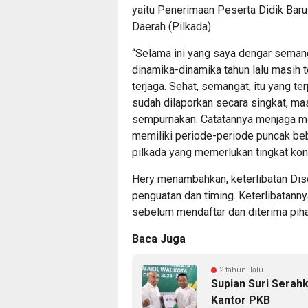
yaitu Penerimaan Peserta Didik Bar
Daerah (Pilkada).
“Selama ini yang saya dengar semang
dinamika-dinamika tahun lalu masih 
terjaga. Sehat, semangat, itu yang te
sudah dilaporkan secara singkat, ma
sempurnakan. Catatannya menjaga mot
memiliki periode-periode puncak be
pilkada yang memerlukan tingkat kons
Hery menambahkan, keterlibatan Dis
penguatan dan timing. Keterlibatanny
sebelum mendaftar dan diterima piha
Baca Juga
2 tahun lalu
Supian Suri Serah
Kantor PKB