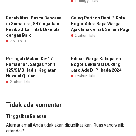
1 minggu lalu
Rehabilitasi Pasca Bencana
Caleg Perindo Dapil 3 Kota
di Sumatera, SBY Ingatkan
Bogor Adira Sapa Warga
Resiko Jika Tidak Dikelola
Ajak Emak emak Senam Pagi
dengan Baik
2 tahun lalu
7 bulan lalu
Peringati Malam Ke-17
Ribuan Warga Kabupaten
Ramadhan, Satgas Yonif
Bogor Deklarasi Dukung
125/SMB Hadiri Kegiatan
Jaro Ade Di Pilkada 2024.
Nuzulul Qur’an
1 tahun lalu
2 tahun lalu
Tidak ada komentar
Tinggalkan Balasan
Alamat email Anda tidak akan dipublikasikan.
Ruas yang wajib
ditandai
*