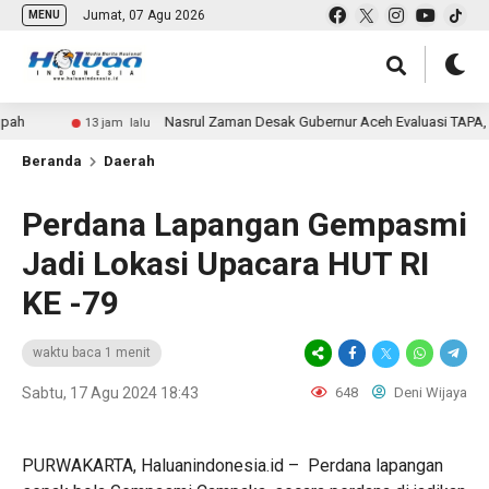
Jumat, 07 Agu 2026
MENU
Nasrul Zaman Desak Gubernur Aceh Evaluasi TAPA, Usai
13 jam lalu
Beranda
Daerah
Perdana Lapangan Gempasmi
Jadi Lokasi Upacara HUT RI
KE -79
waktu baca 1 menit
Sabtu, 17 Agu 2024 18:43
648
Deni Wijaya
PURWAKARTA, Haluanindonesia.id – Perdana lapangan