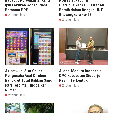
Bacabup Purwakarta, Kang
Polres Sukabumi
Ipin Lakukan Konsolidasi
Distribusikan 6000 Liter Air
Bersama PPP
Bersih dalam Rangka HUT
Bhayangkara ke-78
2 tahun lalu
2 tahun lalu
Akibat Judi Slot Online
Aliansi Madura Indonesia
Pengusaha Asal Cirebon
DPC Kabupaten Sidoarjo
Bangkrut Total Bahkan Sang
Resmi Terbentuk
Istri Tercinta Tinggalkan
2 tahun lalu
Rumah
2 tahun lalu