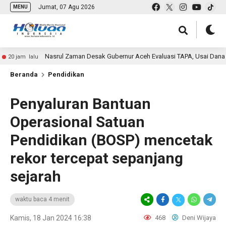
Jumat, 07 Agu 2026
MENU
Nasrul Zaman Desak Gubernur Aceh Evaluasi TAPA, Usai Dana Rp1,6 Tril
lu
Beranda
Pendidikan
Penyaluran Bantuan
Operasional Satuan
Pendidikan (BOSP) mencetak
rekor tercepat sepanjang
sejarah
waktu baca 4 menit
Kamis, 18 Jan 2024 16:38
468
Deni Wijaya