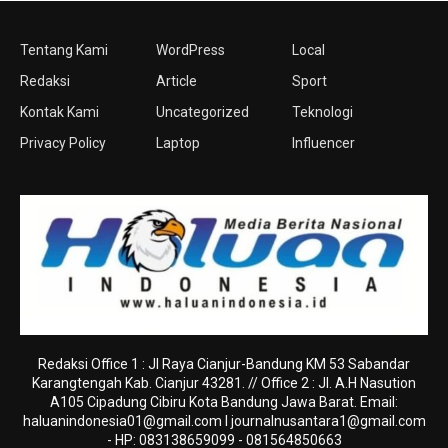
Tentang Kami
WordPress
Local
Redaksi
Article
Sport
Kontak Kami
Uncategorized
Teknologi
Privacy Policy
Laptop
Influencer
Redaksi Office 1 : Jl Raya Cianjur-Bandung KM 53 Sabandar
Karangtengah Kab. Cianjur 43281. // Office 2 : Jl. A.H Nasution
A105 Cipadung Cibiru Kota Bandung Jawa Barat. Email:
haluanindonesia01@gmail.com
I
journalnusantara1@gmail.com
- HP: 083138659099 - 081564850663