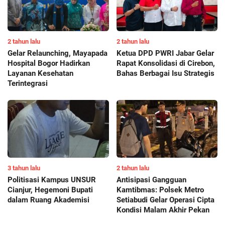
2 tahun lalu
2 tahun lalu
Gelar Relaunching, Mayapada
Ketua DPD PWRI Jabar Gelar
Hospital Bogor Hadirkan
Rapat Konsolidasi di Cirebon,
Layanan Kesehatan
Bahas Berbagai Isu Strategis
Terintegrasi
3 tahun lalu
2 tahun lalu
Politisasi Kampus UNSUR
Antisipasi Gangguan
Cianjur, Hegemoni Bupati
Kamtibmas: Polsek Metro
dalam Ruang Akademisi
Setiabudi Gelar Operasi Cipta
Kondisi Malam Akhir Pekan