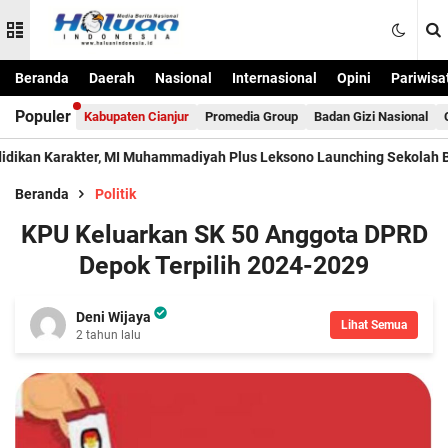
Beranda
Daerah
Nasional
Internasional
Opini
Pariwisa
Populer
Kabupaten Cianjur
Promedia Group
Badan Gizi Nasional
arakter, MI Muhammadiyah Plus Leksono Launching Sekolah Bernuans
Beranda
Politik
KPU Keluarkan SK 50 Anggota DPRD
Depok Terpilih 2024-2029
Deni Wijaya
Lihat Semua
2 tahun lalu