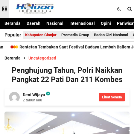
Beranda
Daerah
Nasional
Internasional
Opini
Pariwisa
Populer
Kabupaten Cianjur
Promedia Group
Badan Gizi Nasional
Rentetan Tembakan Saat Festival Budaya Lembah Baliem Jayawijay
Beranda
Uncategorized
Penghujung Tahun, Polri Naikkan
Pangkat 22 Pati Dan 211 Kombes
Deni Wijaya
Lihat Semua
2 tahun lalu