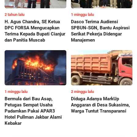
2 tahun lalu
1 minggu lalu
H. Agus Chandra, SE Ketua
Dasco Terima Audiensi
DPC FORSA Mengucapkan
SPBUN-SGN, Bantu Aspirasi
Terima Kepada Bupati Cianjur
Serikat Pekerja Didengar
dan Panitia Muscab
Manajemen
1 minggu lalu
2 minggu lalu
Bermula dari Bau Asap,
Diduga Adanya MarkUp
Petugas Sempat Usaha
Anggaran di Desa Sukasirna,
Padamkan Pakai APAR3
Warga Tuntut Transparansi
Hotel Pullman Jakbar Alami
Kebakar