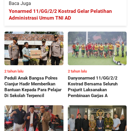
Baca Juga
Yonarmed 11/GG/2/2 Kostrad Gelar Pelatihan
Administrasi Umum TNI AD
2 tahun lalu
2 tahun lalu
Peduli Anak Bangsa Polres
Danyonarmed 11/GG/2/2
Cianjur Hadir Memberikan
Kostrad Bersama Seluruh
Bantuan Kepada Para Pelajar
Prajurit Laksanakan
Di Sekolah Terpencil
Pembinaan Garjas A