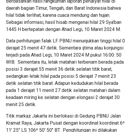
Berdasarkan hasil rangkuman laporan perukyat hilal di
daerah bagian Timur, Tengah, dan Barat Indonesia bahwa
hilal tidak terlihat, karena cuaca mendung dan hujan.
Sebagai informasi, hasil hisab mengenai hilal 29 Sya’ban
1445 H bertepatan dengan Ahad Legi, 10 Maret 2024 M.
Data perhitungan falak LF PBNU menunjukkan tinggi hilal 0
derajat 25 menit 47 detik. Sementara ijtima atau konjungsi
terjadi pada Ahad Legi, 10 Maret 2024 M pukul 16:00: 50
WIB. Sementara itu, letak matahari terbenam berada pada
posisi 3 derajat 55 menit 36 detik selatan titik barat,
sedangkan letak hilal pada posisi 5 derajat 7 menit 23
detik selatan titik barat. Adapun kedudukan hilal berada
pada 1 derajat 11 menit 27 detik selatan matahari dalam
keadaan miring ke selatan dengan elongasi 2 derajat 30
menit 25 detik.
Titik markaz Jakarta ini berlokasi di Gedung PBNU Jalan
Kramat Raya, Jakarta Pusat dengan koordinat koordinat 6º
11′ 25″ LS 106º 50′ 50″ BT. Penghitungan ini dilakukan