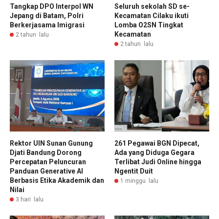
Tangkap DPO Interpol WN
Seluruh sekolah SD se-
Jepang di Batam, Polri
Kecamatan Cilaku ikuti
Berkerjasama Imigrasi
Lomba O2SN Tingkat
Kecamatan
2 tahun lalu
2 tahun lalu
Rektor UIN Sunan Gunung
261 Pegawai BGN Dipecat,
Djati Bandung Dorong
Ada yang Diduga Gegara
Percepatan Peluncuran
Terlibat Judi Online hingga
Panduan Generative AI
Ngentit Duit
Berbasis Etika Akademik dan
1 minggu lalu
Nilai
3 hari lalu