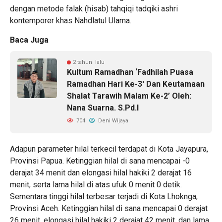
dengan metode falak (hisab) tahqiqi tadqiki ashri
kontemporer khas Nahdlatul Ulama.
Baca Juga
2 tahun lalu
Kultum Ramadhan ‘Fadhilah Puasa
Ramadhan Hari Ke-3′ Dan Keutamaan
Shalat Tarawih Malam Ke-2’ Oleh:
Nana Suarna. S.Pd.I
704
Deni Wijaya
Adapun parameter hilal terkecil terdapat di Kota Jayapura,
Provinsi Papua. Ketinggian hilal di sana mencapai -0
derajat 34 menit dan elongasi hilal hakiki 2 derajat 16
menit, serta lama hilal di atas ufuk 0 menit 0 detik.
Sementara tinggi hilal terbesar terjadi di Kota Lhoknga,
Provinsi Aceh. Ketinggian hilal di sana mencapai 0 derajat
26 menit, elongasi hilal hakiki 2 derajat 42 menit, dan lama