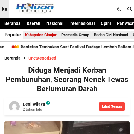
Beranda
Daerah
Nasional
Internasional
Opini
Pariwisa
Populer
Kabupaten Cianjur
Promedia Group
Badan Gizi Nasional
Rentetan Tembakan Saat Festival Budaya Lembah Baliem Jayawijay
Beranda
Uncategorized
Diduga Menjadi Korban
Pembunuhan, Seorang Nenek Tewas
Berlumuran Darah
Deni Wijaya
Lihat Semua
2 tahun lalu