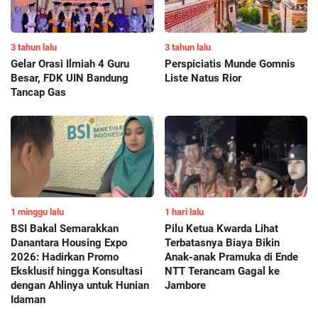
3 tahun lalu
3 tahun lalu
Gelar Orasi Ilmiah 4 Guru
Perspiciatis Munde Gomnis
Besar, FDK UIN Bandung
Liste Natus Rior
Tancap Gas
1 minggu lalu
1 hari lalu
BSI Bakal Semarakkan
Pilu Ketua Kwarda Lihat
Danantara Housing Expo
Terbatasnya Biaya Bikin
2026: Hadirkan Promo
Anak-anak Pramuka di Ende
Eksklusif hingga Konsultasi
NTT Terancam Gagal ke
dengan Ahlinya untuk Hunian
Jambore
Idaman