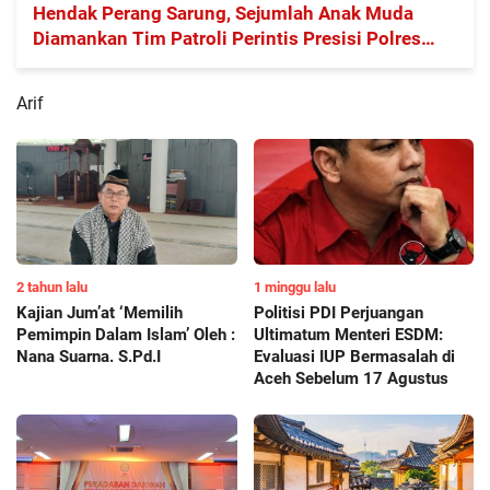
Hendak Perang Sarung, Sejumlah Anak Muda
Diamankan Tim Patroli Perintis Presisi Polres
Cianjur
Arif
2 tahun lalu
1 minggu lalu
Kajian Jum’at ‘Memilih
Politisi PDI Perjuangan
Pemimpin Dalam Islam’ Oleh :
Ultimatum Menteri ESDM:
Nana Suarna. S.Pd.I
Evaluasi IUP Bermasalah di
Aceh Sebelum 17 Agustus