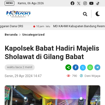
Kamis, 06 Agu 2026
MENU
ana CRS
MD KAHMI Kabupaten Bandung Resmi Daftarkan
10 jam lalu
Beranda
Uncategorized
Kapolsek Babat Hadiri Majelis
Sholawat di Gilang Babat
waktu baca 2 menit
Senin, 29 Apr 2024 14:47
790
Deni Wijaya