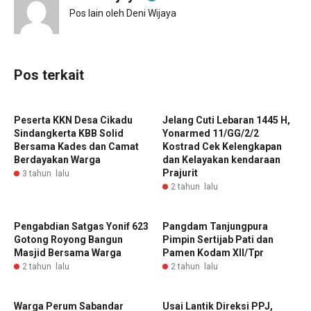
Pos lain oleh Deni Wijaya
Pos terkait
Peserta KKN Desa Cikadu
Jelang Cuti Lebaran 1445 H,
Sindangkerta KBB Solid
Yonarmed 11/GG/2/2
Bersama Kades dan Camat
Kostrad Cek Kelengkapan
Berdayakan Warga
dan Kelayakan kendaraan
Prajurit
3 tahun lalu
2 tahun lalu
Pengabdian Satgas Yonif 623
Pangdam Tanjungpura
Gotong Royong Bangun
Pimpin Sertijab Pati dan
Masjid Bersama Warga
Pamen Kodam XII/Tpr
2 tahun lalu
2 tahun lalu
Warga Perum Sabandar
Usai Lantik Direksi PPJ,