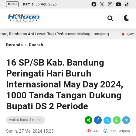
Kamis, 06 Agu 2026
MENU
mbatan Api Lewati Tugu Perbatasan Malang-Lumajang
L
3 jam lalu
Beranda
Daerah
16 SP/SB Kab. Bandung
Peringati Hari Buruh
Internasional May Day 2024,
1000 Tanda Tangan Dukung
Bupati DS 2 Periode
waktu baca 3 menit
Senin, 27 Mei 2024 15:25
441
Deni Wijaya