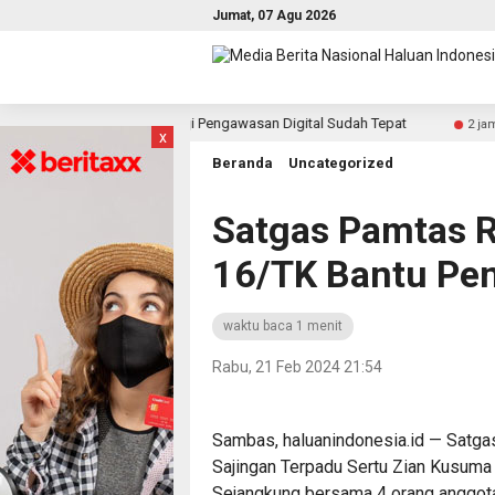
Jumat, 07 Agu 2026
si, Nilai Strategi Pengawasan Digital Sudah Tepat
Desak 
2 jam lalu
x
Beranda
Uncategorized
Satgas Pamtas 
16/TK Bantu Pe
waktu baca 1 menit
Rabu, 21 Feb 2024 21:54
Sambas, haluanindonesia.id — Satg
Sajingan Terpadu Sertu Zian Kusuma
Sejangkung bersama 4 orang anggot