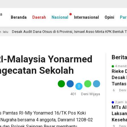
Beranda
Daerah
Nasional
Internasional
Opini
Par
Audit Dana Otsus di 6 Provinsi, Ismael Asso Minta KPK Bentuk Tim Turun Ke S
RI-Malaysia Yonarmed
Berit
4 menit
ngecatan Sekolah
Rieke D
Desak 
Tuntas
Kemati
6
Deni 
401
Deni Wijaya
2 jam l
MTs Al
as Pamtas RI-Mly Yonarmed 16/TK Pos Koki
Laksan
 Nugraha bersama 4 anggota, Danramil 1208-02
Keseha
Siswa 
a dan Polsek Sajingan Besar membantu
9
Deni 