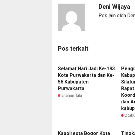
Deni Wijaya
Pos lain oleh Den
Pos terkait
Selamat Hari Jadi Ke-193
Pengu
Kota Purwakarta dan Ke-
Kabup
56 Kabupaten
Silat
Purwakarta
Rapat
Koord
2 tahun lalu
dan A
kabup
2 tahu
Kapolresta Bogor Kota
Tingk