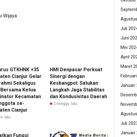
Oktober
Septemb
i Wijaya
Agustus
Juli 202
Juni 20
Mei 202
April 20
Maret 2
rus GTKHNK +35
HMI Denpasar Perkuat
Februar
aten Cianjur Gelar
Sinergi dengan
urahmi Sekaligus
Kesbangpol: Satukan
Januari
 Bersama Ketua
Langkah Jaga Stabilitas
Desemb
inator Kecamatan
dan Kondusivitas Daerah
nggota se-
2 minggu lalu
Novemb
aten Cianjur
Agustus
n lalu
Juli 202
Januari
atkan Fungsi