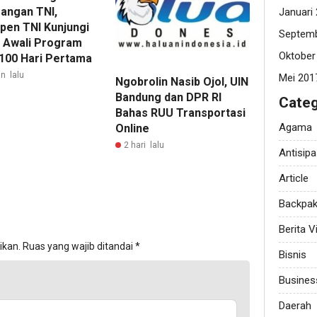
angan TNI,
Januari
pen TNI Kunjungi
Septemb
 Awali Program
Oktober
 100 Hari Pertama
n lalu
Mei 201
Ngobrolin Nasib Ojol, UIN
Bandung dan DPR RI
Categ
Bahas RUU Transportasi
Agama
Online
2 hari lalu
Antisipa
Article
Backpak
Berita Vi
ikan.
Ruas yang wajib ditandai
*
Bisnis
Busines
Daerah