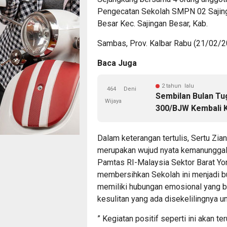
Pengecatan Sekolah SMPN 02 Sajing
Besar Kec. Sajingan Besar, Kab.
Sambas, Prov. Kalbar Rabu (21/02/2
Baca Juga
2 tahun lalu
464
Deni
Sembilan Bulan Tu
Wijaya
300/BJW Kembali K
Dalam keterangan tertulis, Sertu Zia
merupakan wujud nyata kemanunggal
Pamtas RI-Malaysia Sektor Barat Yo
membersihkan Sekolah ini menjadi bu
memiliki hubungan emosional yang 
kesulitan yang ada disekelilingnya 
” Kegiatan positif seperti ini akan t