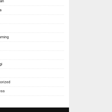
kan
a
mming
gi
orized
ess