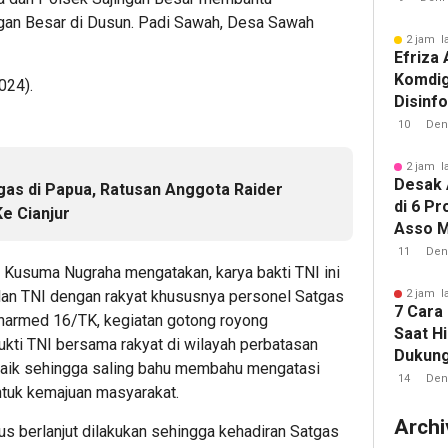
an Besar di Dusun. Padi Sawah, Desa Sawah
2 jam l
Efriza
Komdig
024).
Disinfo
Strate
10
Den
Digital
2 jam l
Desak 
gas di Papua, Ratusan Anggota Raider
di 6 Pr
e Cianjur
Asso M
Tim Tu
11
Den
n Kusuma Nugraha mengatakan, karya bakti TNI ini
Tanah 
an TNI dengan rakyat khususnya personel Satgas
2 jam l
7 Cara
narmed 16/TK, kegiatan gotong royong
Saat H
kti TNI bersama rakyat di wilayah perbatasan
Dukun
baik sehingga saling bahu membahu mengatasi
14
Den
untuk kemajuan masyarakat.
Archi
erus berlanjut dilakukan sehingga kehadiran Satgas