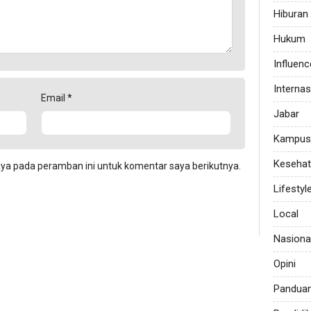
Hiburan
Hukum
Influenc
Internas
Email
*
Jabar
Kampus
Keseha
aya pada peramban ini untuk komentar saya berikutnya.
Lifestyl
Local
Nasiona
Opini
Pandua