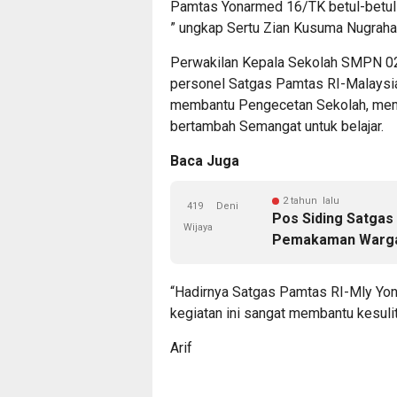
Pamtas Yonarmed 16/TK betul-betul
” ungkap Sertu Zian Kusuma Nugraha
Perwakilan Kepala Sekolah SMPN 02
personel Satgas Pamtas RI-Malaysi
membantu Pengecetan Sekolah, memb
bertambah Semangat untuk belajar.
Baca Juga
2 tahun lalu
419
Deni
Pos Siding Satgas
Wijaya
Pemakaman Warga
“Hadirnya Satgas Pamtas RI-Mly Yo
kegiatan ini sangat membantu kesul
Arif