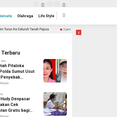
iwisata
Olahraga
Life Style
eluruh Tanah Papua
7 Cara Menguatkan Diri Saat Hidup T
2 jam lalu
x
a Terbaru
 lalu
iah Pitaloka
Polda Sumut Usut
 Penyebab
an Winda Lorenza
Wijaya
alu
 Hudy Denpasar
akan Cek
tan Gratis bagi
dan Guru
Wijaya