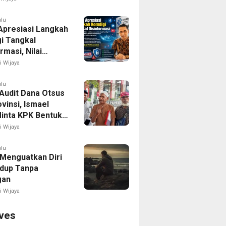
alu
 Apresiasi Langkah
i Tangkal
rmasi, Nilai
gi Pengawasan
i Wijaya
 Sudah Tepat
alu
Audit Dana Otsus
ovinsi, Ismael
inta KPK Bentuk
run Ke Seluruh
i Wijaya
Papua
alu
 Menguatkan Diri
idup Tanpa
gan
i Wijaya
ves