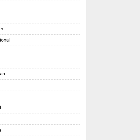
er
ional
tan
e
l
n