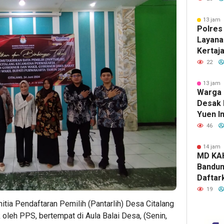
Anak M
Intimid
13 jam 
Polres
Layana
Kertaj
Apresi
22
13 jam 
Warga 
Desak 
Yuen I
Transp
46
Dana 
14 jam 
MD KA
Bandun
Daftar
Sarbini
19
Calon 
itia Pendaftaran Pemilih (Pantarlih) Desa Citalang
KAHMI 
 oleh PPS, bertempat di Aula Balai Desa, (Senin,
2031