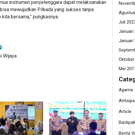
emua instrumen penyelenggara dapat melaksanakan
Novemb
a bisa mewujudkan Pilkada yang sukses tanpa
Agustus
b kita bersama,” pungkasnya.
Juli 202
Januari
Januari
Septemb
i Wijaya
Oktober
Mei 201
Categ
Agama
Antisipa
Article
Backpak
Berita Vi