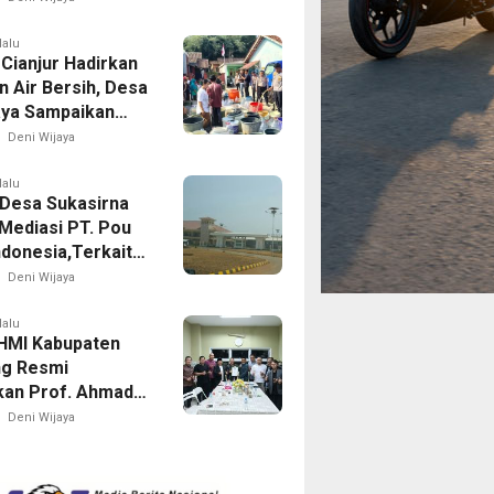
engaku Alami
asi
lalu
 Cianjur Hadirkan
n Air Bersih, Desa
aya Sampaikan
asi
Deni Wijaya
lalu
Desa Sukasirna
Mediasi PT. Pou
ndonesia,Terkait
aransi Anggaran
Deni Wijaya
CRS
lalu
HMI Kabupaten
g Resmi
kan Prof. Ahmad
 sebagai Bakal
Deni Wijaya
Presidium MW
Jawa Barat 2026–