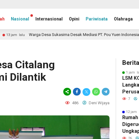
ah
Nasional
Internasional
Opini
Pariwisata
Olahraga
esa Sukasirna Desak Mediasi PT. Pou Yuen Indonesia,Terkait Transparansi 
esa Citalang
Berit
1 jam l
i Dilantik
LSM K
Langka
Perusa
Patuh 
7
486
Deni Wijaya
Tegas,
Impuni
12 jam 
Rumah 
Digeru
Ungka
Bermasa
26