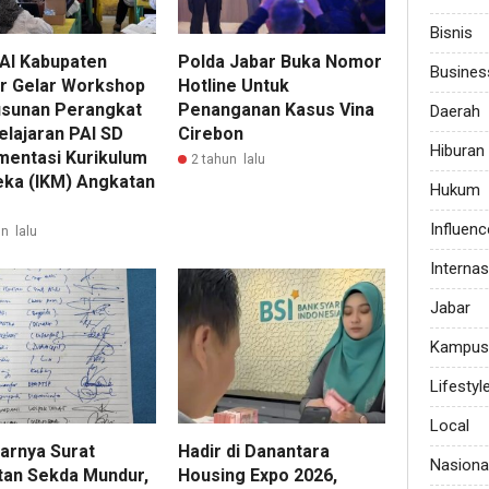
Bisnis
AI Kabupaten
Polda Jabar Buka Nomor
Busines
ur Gelar Workshop
Hotline Untuk
sunan Perangkat
Penanganan Kasus Vina
Daerah
lajaran PAI SD
Cirebon
Hiburan
mentasi Kurikulum
2 tahun lalu
ka (IKM) Angkatan
Hukum
Influenc
n lalu
Internas
Jabar
Kampus
Lifestyl
Local
arnya Surat
Hadir di Danantara
Nasiona
tan Sekda Mundur,
Housing Expo 2026,