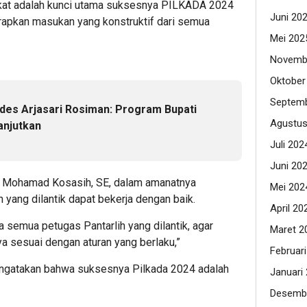
rakat adalah kunci utama suksesnya PILKADA 2024
Juni 20
rapkan masukan yang konstruktif dari semua
Mei 202
Novemb
Oktober
Septemb
es Arjasari Rosiman: Program Bupati
Agustus
anjutkan
Juli 202
Juni 20
g, Mohamad Kosasih, SE, dalam amanatnya
Mei 202
 yang dilantik dapat bekerja dengan baik.
April 20
 semua petugas Pantarlih yang dilantik, agar
Maret 2
a sesuai dengan aturan yang berlaku,”
Februar
engatakan bahwa suksesnya Pilkada 2024 adalah
Januari
Desemb