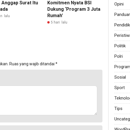
 Anggap Surat Itu
Komitmen Nyata BSI
Opini
 ada
Dukung ‘Program 3 Juta
Pandua
Rumah’
n lalu
5 hari lalu
Pendidi
Peristiw
Politik
Polri
ikan.
Ruas yang wajib ditandai
*
Progra
Sosial
Sport
Teknolo
Tips
Uncateg
WordPr