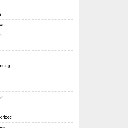
n
kan
a
mming
gi
orized
ess