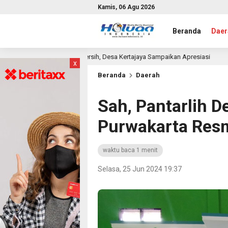
Kamis, 06 Agu 2026
Beranda
Daer
 Air Bersih, Desa Kertajaya Sampaikan Apresiasi
Warga D
13 jam lalu
x
Beranda
Daerah
Sah, Pantarlih D
Purwakarta Resm
waktu baca 1 menit
Selasa, 25 Jun 2024 19:37