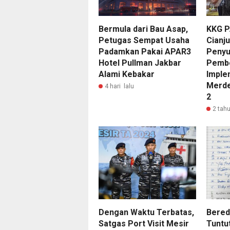
Bermula dari Bau Asap,
KKG P
Petugas Sempat Usaha
Cianj
Padamkan Pakai APAR3
Penyu
Hotel Pullman Jakbar
Pembe
Alami Kebakar
Imple
Merde
4 hari lalu
2
2 tahu
Dengan Waktu Terbatas,
Bered
Satgas Port Visit Mesir
Tuntu