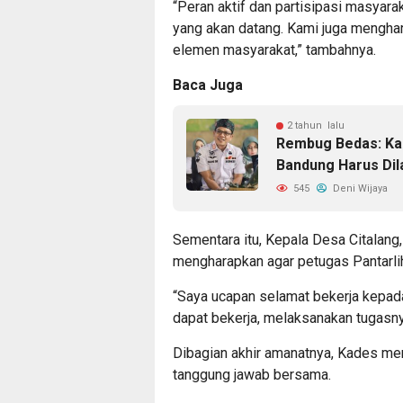
“Peran aktif dan partisipasi masya
yang akan datang. Kami juga mengha
elemen masyarakat,” tambahnya.
Baca Juga
2 tahun lalu
Rembug Bedas: Kad
Bandung Harus Dil
545
Deni Wijaya
Sementara itu, Kepala Desa Citalan
mengharapkan agar petugas Pantarlih
“Saya ucapan selamat bekerja kepada
dapat bekerja, melaksanakan tugasny
Dibagian akhir amanatnya, Kades m
tanggung jawab bersama.