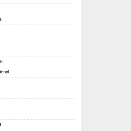
s
er
ional
e
l