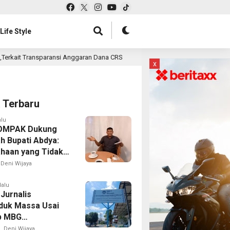
Life Style
Anggaran Dana CRS
MD KAHMI Kabupaten Bandung Resmi D
14 jam lalu
x
a Terbaru
alu
OMPAK Dukung
h Bupati Abdya:
haan yang Tidak
Harus Ditindak
Deni Wijaya
 Jangan Ada Lagi
tas
lalu
Jurnalis
duk Massa Usai
p MBG
lah, Istri dan
Deni Wijaya