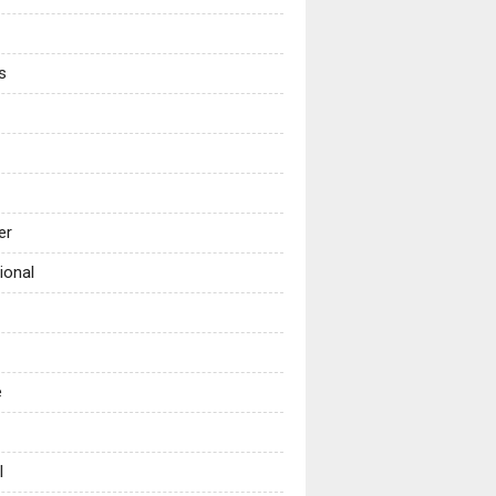
s
er
ional
e
l