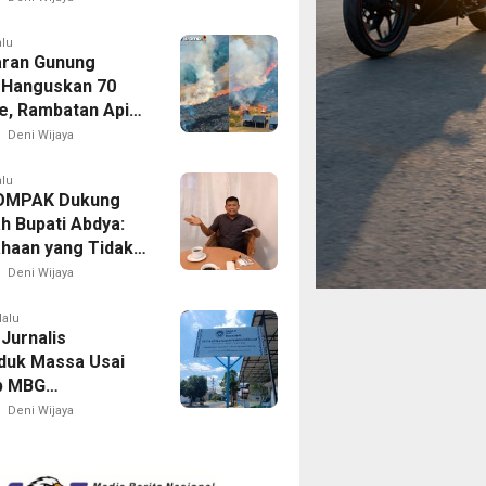
tu Tidak Enak
alu
ran Gunung
Hanguskan 70
e, Rambatan Api
 Tugu Perbatasan
Deni Wijaya
-Lumajang
alu
OMPAK Dukung
h Bupati Abdya:
haan yang Tidak
Harus Ditindak
Deni Wijaya
 Jangan Ada Lagi
tas
lalu
Jurnalis
duk Massa Usai
p MBG
lah, Istri dan
Deni Wijaya
engaku Alami
asi