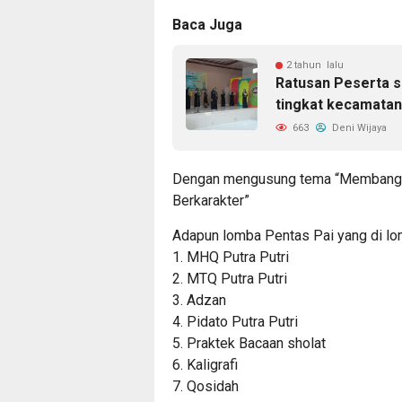
Baca Juga
2 tahun lalu
Ratusan Peserta s
tingkat kecamata
663
Deni Wijaya
Dengan mengusung tema “Membangun 
Berkarakter”
Adapun lomba Pentas Pai yang di lo
1. MHQ Putra Putri
2. MTQ Putra Putri
3. Adzan
4. Pidato Putra Putri
5. Praktek Bacaan sholat
6. Kaligrafi
7. Qosidah