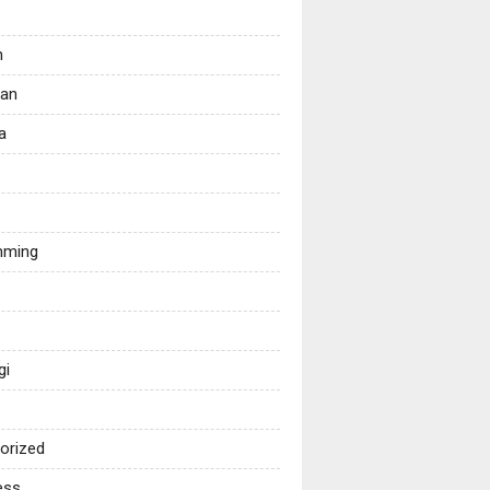
n
kan
a
mming
gi
orized
ess