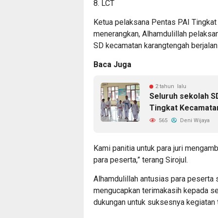
8. LCT
Ketua pelaksana Pentas PAI Tingkat 
menerangkan, Alhamdulillah pelaksan
SD kecamatan karangtengah berjalan 
Baca Juga
2 tahun lalu
Seluruh sekolah S
Tingkat Kecamat
565
Deni Wijaya
Kami panitia untuk para juri mengambi
para peserta,” terang Sirojul.
Alhamdulillah antusias para peserta 
mengucapkan terimakasih kepada sem
dukungan untuk suksesnya kegiatan 