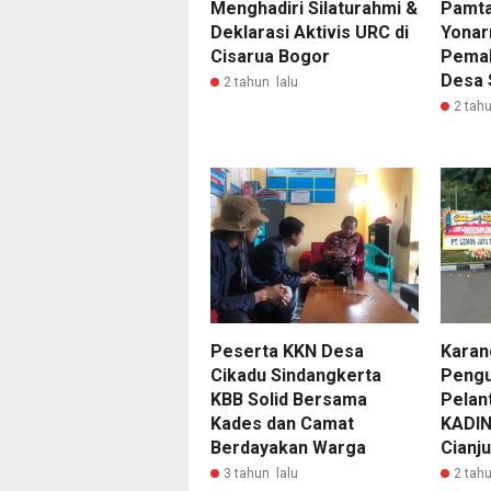
Menghadiri Silaturahmi &
Pamta
Deklarasi Aktivis URC di
Yonar
Cisarua Bogor
Pema
Desa 
2 tahun lalu
2 tahu
Peserta KKN Desa
Karan
Cikadu Sindangkerta
Pengu
KBB Solid Bersama
Pelan
Kades dan Camat
KADIN
Berdayakan Warga
Cianj
3 tahun lalu
2 tahu