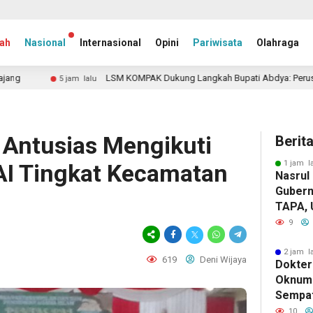
ah
Nasional
Internasional
Opini
Pariwisata
Olahraga
LSM KOMPAK Dukung Langkah Bupati Abdya: Perusahaan yang Tidak Patuh 
u
 Antusias Mengikuti
Berit
1 jam l
AI Tingkat Kecamatan
Nasrul
Gubern
TAPA, 
Triliu
9
2 jam l
619
Deni Wijaya
Dokter
Oknum
Sempat
Pasien
10