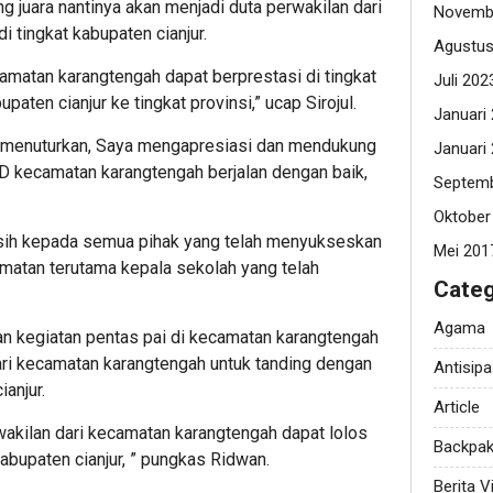
g juara nantinya akan menjadi duta perwakilan dari
Novemb
 tingkat kabupaten cianjur.
Agustus
matan karangtengah dapat berprestasi di tingkat
Juli 202
paten cianjur ke tingkat provinsi,” ucap Sirojul.
Januari
menuturkan, Saya mengapresiasi dan mendukung
Januari
D kecamatan karangtengah berjalan dengan baik,
Septemb
Oktober
ih kepada semua pihak yang telah menyukseskan
Mei 201
matan terutama kepala sekolah yang telah
Categ
Agama
 kegiatan pentas pai di kecamatan karangtengah
ari kecamatan karangtengah untuk tanding dengan
Antisipa
ianjur.
Article
wakilan dari kecamatan karangtengah dapat lolos
Backpak
abupaten cianjur, ” pungkas Ridwan.
Berita Vi