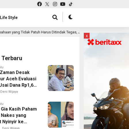
Life Style
Harus Ditindak Tegas, Jangan Ada Lagi Impunitas
Ruma
16 jam lalu
x
a Terbaru
alu
 Zaman Desak
ur Aceh Evaluasi
Usai Dana Rp1,6
n Mengendap
Deni Wijaya
alu
 Gia Kasih Paham
 Nakes yang
 Nyinyir ke
 BPJS, Ingatkan
Deni Wijaya