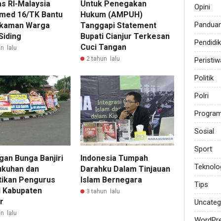
s RI-Malaysia
Untuk Penegakan
Opini
med 16/TK Bantu
Hukum (AMPUH)
Pandua
kaman Warga
Tanggapi Statement
Siding
Bupati Cianjur Terkesan
Pendidi
Cuci Tangan
n lalu
2 tahun lalu
Peristiw
Politik
Polri
Progra
Sosial
Sport
gan Bunga Banjiri
Indonesia Tumpah
Teknolo
kuhan dan
Darahku Dalam Tinjauan
tikan Pengurus
Islam Bernegara
Tips
 Kabupaten
3 tahun lalu
ur
Uncateg
n lalu
WordPr