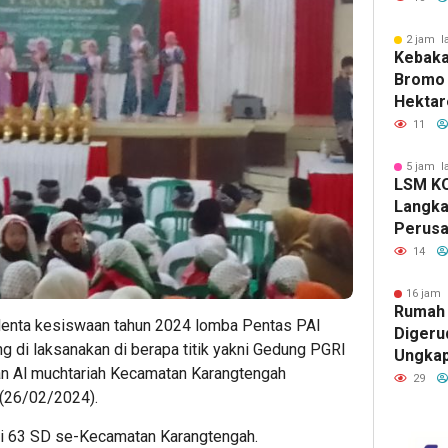
Sakit I
2 jam l
Kebaka
Bromo 
Hektar
Lewati
11
Malang
5 jam l
LSM K
Langka
Perusa
Patuh 
14
Tegas,
Impuni
16 jam 
Rumah 
 talenta kesiswaan tahun 2024 lomba Pentas PAI
Digeru
 di laksanakan di berapa titik yakni Gedung PGRI
Ungka
n Al muchtariah Kecamatan Karangtengah
Bermasa
29
 (26/02/2024).
Anak M
Intimid
dari 63 SD se-Kecamatan Karangtengah.