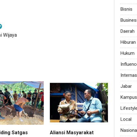
Bisnis
Busines
Daerah
i Wijaya
Hiburan
Hukum
Influenc
Internas
Jabar
Kampus
Lifestyl
Local
Nasiona
iding Satgas
Aliansi Masyarakat