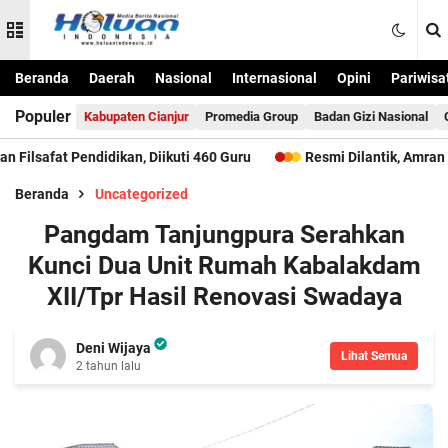
Beranda
Daerah
Nasional
Internasional
Opini
Pariwisa
Populer
Kabupaten Cianjur
Promedia Group
Badan Gizi Nasional
t Pendidikan, Diikuti 460 Guru
Resmi Dilantik, Amran Tambi 
Beranda
Uncategorized
Pangdam Tanjungpura Serahkan
Kunci Dua Unit Rumah Kabalakdam
XII/Tpr Hasil Renovasi Swadaya
Deni Wijaya
Lihat Semua
2 tahun lalu