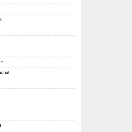
s
er
ional
e
l