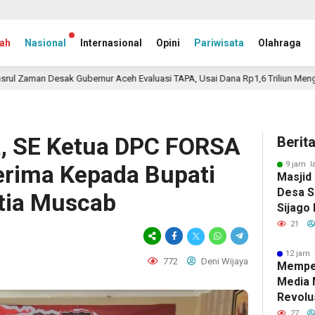
ah
Nasional
Internasional
Opini
Pariwisata
Olahraga
bernur Aceh Evaluasi TAPA, Usai Dana Rp1,6 Triliun Mengendap
21 
a, SE Ketua DPC FORSA
Berit
9 jam l
rima Kepada Bupati
Masjid 
Desa S
itia Muscab
Sijago
21
12 jam 
772
Deni Wijaya
Mempe
Media 
Revolus
27