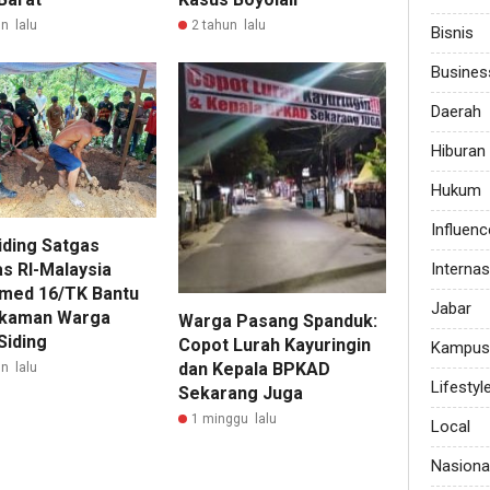
n lalu
2 tahun lalu
Bisnis
Busines
Daerah
Hiburan
Hukum
Influenc
iding Satgas
Internas
s RI-Malaysia
med 16/TK Bantu
Jabar
kaman Warga
Warga Pasang Spanduk:
Siding
Copot Lurah Kayuringin
Kampus
dan Kepala BPKAD
n lalu
Lifestyl
Sekarang Juga
1 minggu lalu
Local
Nasiona