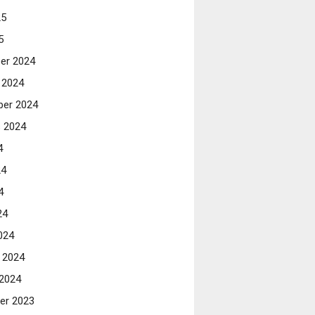
25
5
er 2024
 2024
er 2024
 2024
4
24
4
24
024
i 2024
 2024
er 2023