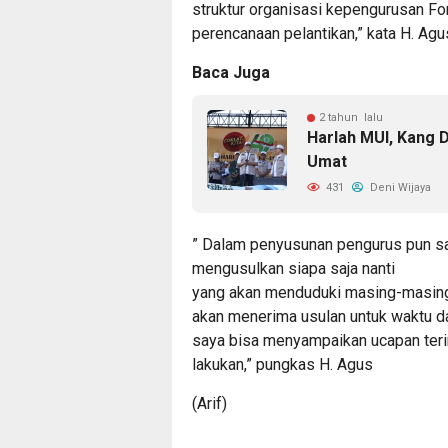
struktur organisasi kepengurusan For
perencanaan pelantikan,” kata H. Agu
Baca Juga
2 tahun lalu
Harlah MUI, Kang
Umat
431
Deni Wijaya
” Dalam penyusunan pengurus pun sa
mengusulkan siapa saja nanti
yang akan menduduki masing-masing j
akan menerima usulan untuk waktu da
saya bisa menyampaikan ucapan terim
lakukan,” pungkas H. Agus
(Arif)