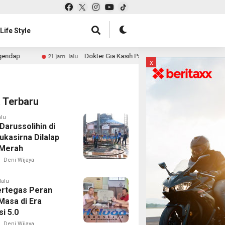
Life Style
Dokter Gia Kasih Paham Oknum Nakes yang Sempat Nyinyir ke Pasien 
jam lalu
x
a Terbaru
alu
Darussolihin di
ukasirna Dilalap
 Merah
Deni Wijaya
lalu
rtegas Peran
Masa di Era
i 5.0
Deni Wijaya