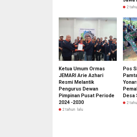
2 tahu
Ketua Umum Ormas
Pos S
JEMARI Arie Azhari
Pamta
Resmi Melantik
Yonar
Pengurus Dewan
Pema
Pimpinan Pusat Periode
Desa 
2024 -2030
2 tahu
2 tahun lalu