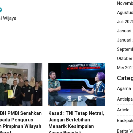
Novemb
Agustus
i Wijaya
Juli 202
Januari
Januari
Septemb
Oktober
Mei 201
Categ
Agama
Antisipa
Article
BH PMBI Serahkan
Kasad : TNI Tetap Netral,
pada Pengurus
Jangan Berlebihan
Backpak
 Pimpinan Wilayah
Menarik Kesimpulan
Berita Vi
Barat
Kasus Boyolali