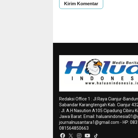
Redaksi Office 1 : Jl Raya Cianjur-Bandu
Sabandar Karangtengah Kab. Cianjur 4328
: Jl. A.H Nasution A105 Cipadung Cibiru
Jawa Barat. Email:
haluanindonesia01@
journalnusantara1@gmail.com
- HP: 08
081564850663