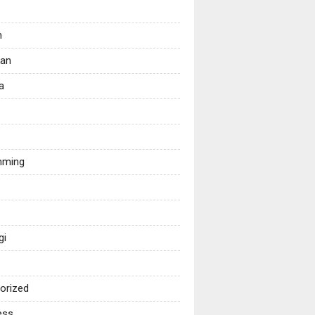
n
kan
a
mming
gi
orized
ess