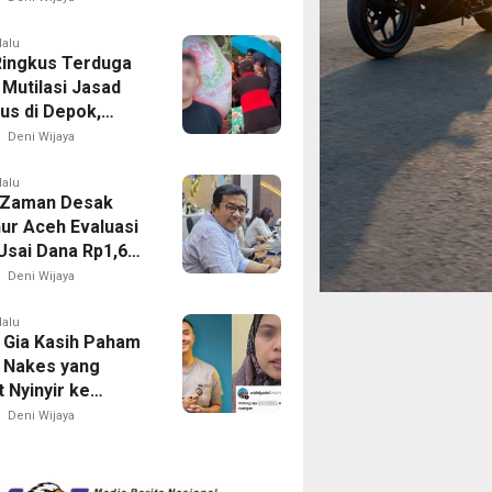
lalu
 Ringkus Terduga
 Mutilasi Jasad
us di Depok,
 Sempat Heboh
Deni Wijaya
endak Bakar
h
lalu
 Zaman Desak
ur Aceh Evaluasi
Usai Dana Rp1,6
n Mengendap
Deni Wijaya
lalu
 Gia Kasih Paham
 Nakes yang
 Nyinyir ke
 BPJS, Ingatkan
Deni Wijaya
tu Tidak Enak