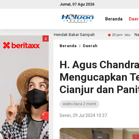
Jumat, 07 Agu 2026
Beranda
Daer
 Heboh saat Hendak Bakar Sampah
Nasrul Zaman Desak Gu
20 jam lalu
x
Beranda
Daerah
H. Agus Chandr
Mengucapkan Te
Cianjur dan Pan
waktu baca 2 menit
Senin, 29 Jul 2024 10:37