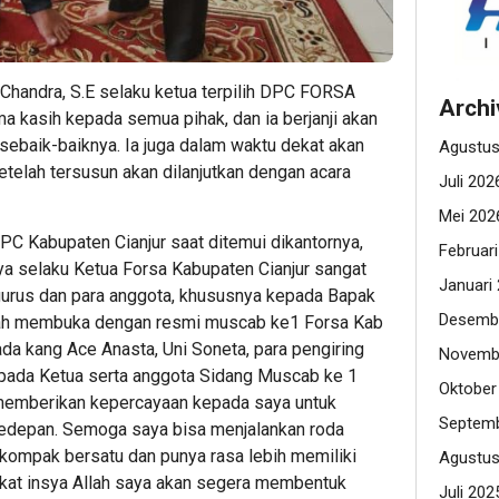
s Chandra, S.E selaku ketua terpilih DPC FORSA
Archi
a kasih kepada semua pihak, dan ia berjanji akan
ebaik-baiknya. Ia juga dalam waktu dekat akan
Agustus
telah tersusun akan dilanjutkan dengan acara
Juli 202
Mei 202
C Kabupaten Cianjur saat ditemui dikantornya,
Februar
a selaku Ketua Forsa Kabupaten Cianjur sangat
Januari
gurus dan para anggota, khususnya kepada Bapak
Desemb
lah membuka dengan resmi muscab ke1 Forsa Kab
ada kang Ace Anasta, Uni Soneta, para pengiring
Novemb
pada Ketua serta anggota Sidang Muscab ke 1
Oktober
 memberikan kepercayaan kepada saya untuk
Septemb
epan. Semoga saya bisa menjalankan roda
d , kompak bersatu dan punya rasa lebih memiliki
Agustus
ekat insya Allah saya akan segera membentuk
Juli 202