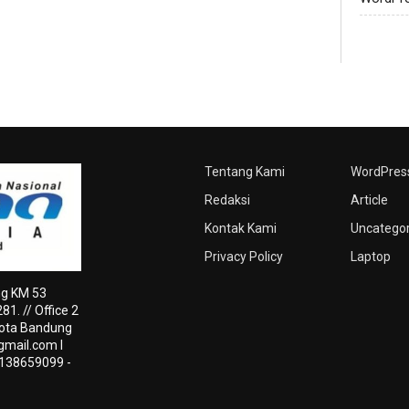
Tentang Kami
WordPres
Redaksi
Article
Kontak Kami
Uncatego
Privacy Policy
Laptop
ng KM 53
1. // Office 2
 Kota Bandung
gmail.com
I
3138659099 -