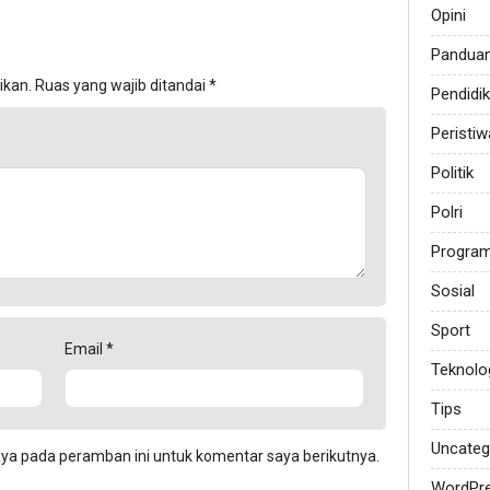
Opini
Pandua
ikan.
Ruas yang wajib ditandai
*
Pendidi
Peristiw
Politik
Polri
Progra
Sosial
Sport
Email
*
Teknolo
Tips
Uncateg
aya pada peramban ini untuk komentar saya berikutnya.
WordPr