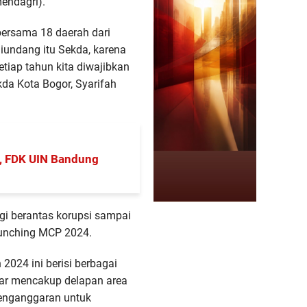
endagri).
K bersama 18 daerah dari
iundang itu Sekda, karena
tiap tahun kita diwajibkan
da Kota Bogor, Syarifah
r, FDK UIN Bandung
gi berantas korupsi sampai
launching MCP 2024.
2024 ini berisi berbagai
esar mencakup delapan area
penganggaran untuk