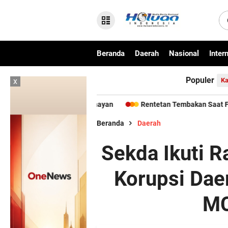
Beranda
Daerah
Nasional
Inter
Populer
x
Ka
umut Ke Senayan
Rentetan Tembakan Saat Festival Budaya Lem
Beranda
Daerah
Sekda Ikuti 
Korupsi Dae
MC