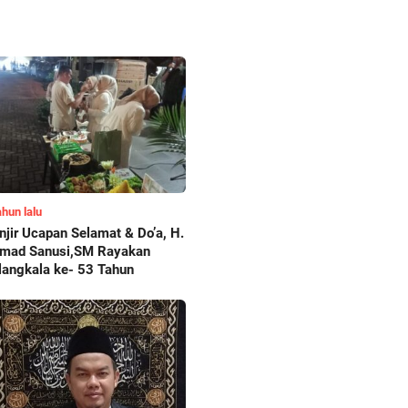
ahun lalu
njir Ucapan Selamat & Do’a, H.
mad Sanusi,SM Rayakan
langkala ke- 53 Tahun