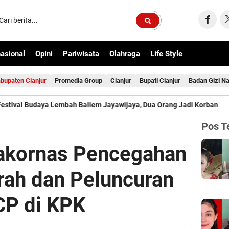
nasional
Opini
Pariwisata
Olahraga
Life Style
bupaten Cianjur
Promedia Group
Cianjur
Bupati Cianjur
Badan Gizi Na
bah Baliem Jayawijaya, Dua Orang Jadi Korban
Jelang Muktam
Pos T
Rakornas Pencegahan
rah dan Peluncuran
P di KPK