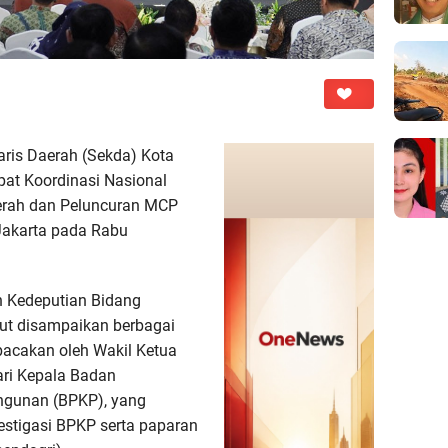
ris Daerah (Sekda) Kota
pat Koordinasi Nasional
erah dan Peluncuran MCP
Jakarta pada Rabu
h Kedeputian Bidang
but disampaikan berbagai
bacakan oleh Wakil Ketua
ari Kepala Badan
gunan (BPKP), yang
estigasi BPKP serta paparan