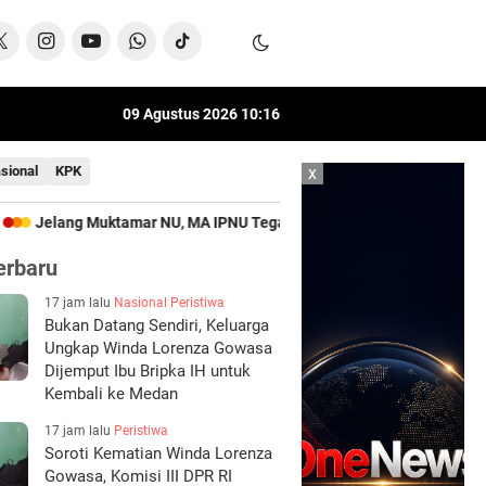
09 Agustus 2026
10
:
16
sional
KPK
x
ar NU, MA IPNU Tegaskan Persatuan Lebih Penting Dari Perebutan Ja
erbaru
17 jam lalu
Nasional
Peristiwa
Bukan Datang Sendiri, Keluarga
Ungkap Winda Lorenza Gowasa
Dijemput Ibu Bripka IH untuk
Kembali ke Medan
17 jam lalu
Peristiwa
Soroti Kematian Winda Lorenza
Gowasa, Komisi III DPR RI