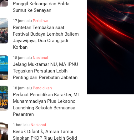
Panggil Keluarga dan Polda
Sumut ke Senayan
17 jam lalu
Peristiwa
Rentetan Tembakan saat
Festival Budaya Lembah Baliem
Jayawijaya, Dua Orang jadi
Korban
18 jam lalu
Nasional
Jelang Muktamar NU, MA IPNU
Tegaskan Persatuan Lebih
Penting dari Perebutan Jabatan
18 jam lalu
Pendidikan
Perkuat Pendidikan Karakter, MI
Muhammadiyah Plus Leksono
Launching Sekolah Bernuansa
Pesantren
1 hari lalu
Nasional
Besok Dilantik, Amran Tambi
Siapkan PKDP Riau Lebih Solid