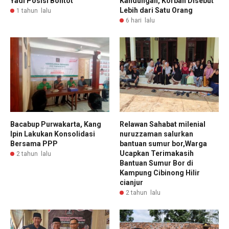
Yadi Posisi Bontot
Kandungan, Korban Disebut
Lebih dari Satu Orang
1 tahun lalu
6 hari lalu
Bacabup Purwakarta, Kang
Relawan Sahabat milenial
Ipin Lakukan Konsolidasi
nuruzzaman salurkan
Bersama PPP
bantuan sumur bor,Warga
Ucapkan Terimakasih
2 tahun lalu
Bantuan Sumur Bor di
Kampung Cibinong Hilir
cianjur
2 tahun lalu