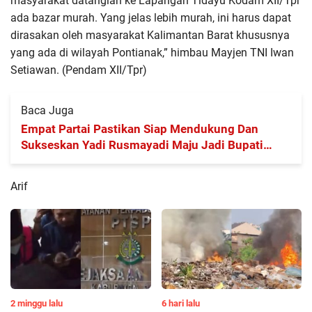
masyarakat datanglah ke Lapangan Tidayu Kodam XII/Tpr
ada bazar murah. Yang jelas lebih murah, ini harus dapat
dirasakan oleh masyarakat Kalimantan Barat khususnya
yang ada di wilayah Pontianak,” himbau Mayjen TNI Iwan
Setiawan. (Pendam XII/Tpr)
Baca Juga
Empat Partai Pastikan Siap Mendukung Dan
Sukseskan Yadi Rusmayadi Maju Jadi Bupati
Pilkada 2024
Arif
2 minggu lalu
6 hari lalu