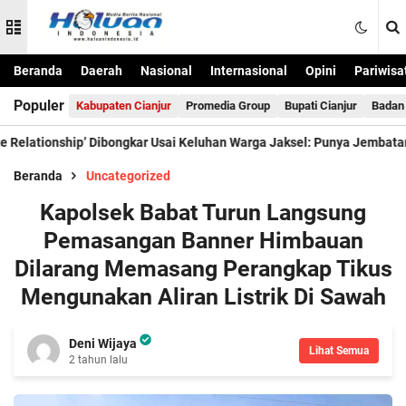
Beranda
Daerah
Nasional
Internasional
Opini
Pariwisa
Populer
Kabupaten Cianjur
Promedia Group
Bupati Cianjur
Badan 
ionship’ Dibongkar Usai Keluhan Warga Jaksel: Punya Jembatan Namun
Beranda
Uncategorized
Kapolsek Babat Turun Langsung
Pemasangan Banner Himbauan
Dilarang Memasang Perangkap Tikus
Mengunakan Aliran Listrik Di Sawah
Deni Wijaya
Lihat Semua
2 tahun lalu