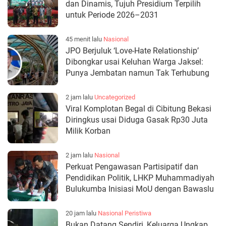
dan Dinamis, Tujuh Presidium Terpilih
untuk Periode 2026–2031
45 menit lalu
Nasional
JPO Berjuluk ‘Love-Hate Relationship’
Dibongkar usai Keluhan Warga Jaksel:
Punya Jembatan namun Tak Terhubung
2 jam lalu
Uncategorized
Viral Komplotan Begal di Cibitung Bekasi
Diringkus usai Diduga Gasak Rp30 Juta
Milik Korban
2 jam lalu
Nasional
Perkuat Pengawasan Partisipatif dan
Pendidikan Politik, LHKP Muhammadiyah
Bulukumba Inisiasi MoU dengan Bawaslu
20 jam lalu
Nasional
Peristiwa
Bukan Datang Sendiri, Keluarga Ungkap