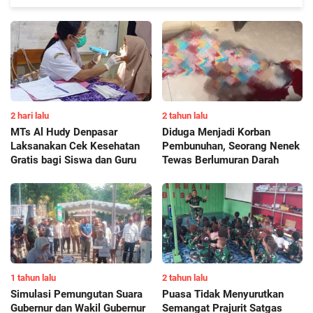
Inovasi AI hingga Pendampingan di Rumah Sakit
2 hari lalu
2 tahun lalu
MTs Al Hudy Denpasar
Diduga Menjadi Korban
Laksanakan Cek Kesehatan
Pembunuhan, Seorang Nenek
Gratis bagi Siswa dan Guru
Tewas Berlumuran Darah
1 tahun lalu
2 tahun lalu
Simulasi Pemungutan Suara
Puasa Tidak Menyurutkan
Gubernur dan Wakil Gubernur
Semangat Prajurit Satgas