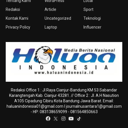
Tentang Kami
WordPress
Local
Redaksi
Article
Sport
Kontak Kami
Uncategorized
Teknologi
Privacy Policy
Laptop
Influencer
Redaksi Office 1 : Jl Raya Cianjur-Bandung KM 53 Sabandar
Karangtengah Kab. Cianjur 43281. // Office 2 : Jl. A.H Nasution
A105 Cipadung Cibiru Kota Bandung Jawa Barat. Email:
haluanindonesia01@gmail.com
I
journalnusantara1@gmail.com
- HP: 083138659099 - 081564850663