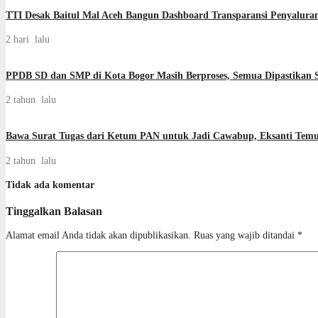
TTI Desak Baitul Mal Aceh Bangun Dashboard Transparansi Penyalur
2 hari lalu
PPDB SD dan SMP di Kota Bogor Masih Berproses, Semua Dipastikan S
2 tahun lalu
Bawa Surat Tugas dari Ketum PAN untuk Jadi Cawabup, Eksanti Tem
2 tahun lalu
Tidak ada komentar
Tinggalkan Balasan
Alamat email Anda tidak akan dipublikasikan.
Ruas yang wajib ditandai
*