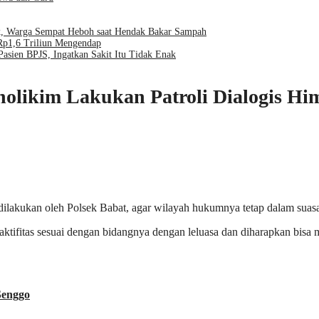
pok, Warga Sempat Heboh saat Hendak Bakar Sampah
Rp1,6 Triliun Mengendap
sien BPJS, Ingatkan Sakit Itu Tidak Enak
holikim Lakukan Patroli Dialogis H
dilakukan oleh Polsek Babat, agar wilayah hukumnya tetap dalam suas
ktifitas sesuai dengan bidangnya dengan leluasa dan diharapkan bisa 
Senggo