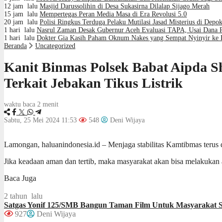
12 jam lalu
Masjid Darussolihin di Desa Sukasirna Dilalap Sijago Merah
15 jam lalu
Mempertegas Peran Media Masa di Era Revolusi 5.0
20 jam lalu
Polisi Ringkus Terduga Pelaku Mutilasi Jasad Misterius di De
1 hari lalu
Nasrul Zaman Desak Gubernur Aceh Evaluasi TAPA, Usai Dana 
1 hari lalu
Dokter Gia Kasih Paham Oknum Nakes yang Sempat Nyinyir ke Pa
Beranda
Uncategorized
Kanit Binmas Polsek Babat Aipda S
Terkait Jebakan Tikus Listrik
waktu baca 2 menit
Sabtu, 25 Mei 2024 11:53
548
Deni Wijaya
Lamongan, haluanindonesia.id – Menjaga stabilitas Kamtibmas terus 
Jika keadaan aman dan tertib, maka masyarakat akan bisa melakukan a
Baca Juga
2 tahun lalu
Satgas Yonif 125/SMB Bangun Taman Film Untuk Masyarakat 
927
Deni Wijaya