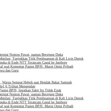
 Berniat Nonton Pawai, namun Berujung Duka
Mutilasi, Tunjukkan Titik Pembuangan di Kali Licin Depok
ramuka di Ende NTT Terancam Gagal ke Jambore
f soal Komentar Pasien BPJS: Murni Opini Pribadi
swa dan Guru
pok, Warga Sempat Heboh saat Hendak Bakar Sampah
Rp1,6 Triliun Mengendap
sien BPJS, Ingatkan Sakit Itu Tidak Enak
 Berniat Nonton Pawai, namun Berujung Duka
Mutilasi, Tunjukkan Titik Pembuangan di Kali Licin Depok
ramuka di Ende NTT Terancam Gagal ke Jambore
f soal Komentar Pasien BPJS: Murni Opini Pribadi
swa dan Guru