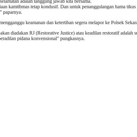
elamatan adalah tanggung jawab kita bersama.
daan kamtibmas tetap kondusif. Dan untuk penanggulangan hama tikus 
” paparnya.
mengganggu keamanan dan ketertiban segera melapor ke Polsek Sekaran, 
a akan diadakan RJ (Restorative Justice) atau keadilan restoratif adal
peradilan pidana konvensional” pungkasnya.