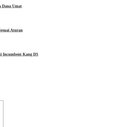
an Dana Umat
esuai Aturan
ui Incumbent Kang DS