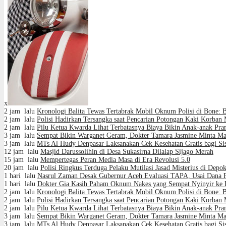
x
2 jam lalu
Kronologi Balita Tewas Tertabrak Mobil Oknum Polisi di Bone:
2 jam lalu
Polisi Hadirkan Tersangka saat Pencarian Potongan Kaki Korban 
2 jam lalu
Pilu Ketua Kwarda Lihat Terbatasnya Biaya Bikin Anak-anak P
3 jam lalu
Sempat Bikin Warganet Geram, Dokter Tamara Jasmine Minta Maa
3 jam lalu
MTs Al Hudy Denpasar Laksanakan Cek Kesehatan Gratis bagi Si
12 jam lalu
Masjid Darussolihin di Desa Sukasirna Dilalap Sijago Merah
15 jam lalu
Mempertegas Peran Media Masa di Era Revolusi 5.0
20 jam lalu
Polisi Ringkus Terduga Pelaku Mutilasi Jasad Misterius di De
1 hari lalu
Nasrul Zaman Desak Gubernur Aceh Evaluasi TAPA, Usai Dana 
1 hari lalu
Dokter Gia Kasih Paham Oknum Nakes yang Sempat Nyinyir ke Pa
2 jam lalu
Kronologi Balita Tewas Tertabrak Mobil Oknum Polisi di Bone:
2 jam lalu
Polisi Hadirkan Tersangka saat Pencarian Potongan Kaki Korban 
2 jam lalu
Pilu Ketua Kwarda Lihat Terbatasnya Biaya Bikin Anak-anak P
3 jam lalu
Sempat Bikin Warganet Geram, Dokter Tamara Jasmine Minta Maa
3 jam lalu
MTs Al Hudy Denpasar Laksanakan Cek Kesehatan Gratis bagi Si