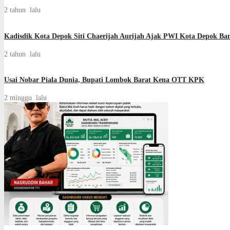
2 tahun lalu
Kadisdik Kota Depok Siti Chaerijah Aurijah Ajak PWI Kota Depok Ban
2 tahun lalu
Usai Nobar Piala Dunia, Bupati Lombok Barat Kena OTT KPK
2 minggu lalu