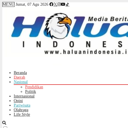
MENU
Jumat, 07 Agu 2026
Beranda
Daerah
Nasional
Pendidikan
Politik
Internasional
Opini
Pariwisata
Olahraga
Life Style