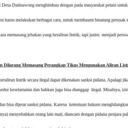
t Desa Datinawong menghimbau dengan pada masyarakat petani untuk t
ni harus melakukan berbagai cara, untuk membasmi binatang perusak t
ra memasang jebakan yang beraliran listrik, tapi justru menjadi perso
 Dilarang Memasang Perangkap Tikus Mengunakan Aliran List
raliran listrik secara ilegal dapat dikenakan sanksi pidana. Apalagi j
osedur keselamatan dan bahkan juga bisa dianggap ilegal. Misalnya, i
m dan bisa dijerat sanksi pidana. Karena ketentuan hukum menghilang
nnya) menyebabkan orang lain mati, diancam dengan pidana penjara pal