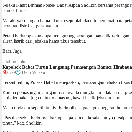
Selaku Kanit Binmas Polsek Babat Aipda Sholikin bersama perangka
banner himb
Maraknya serangan hama tikus di sejumlah daerah membuat para peta
beraliran listrik di persawahan.
Petani berharap akan dapat mengurangi serangan hama tikus dengan ca
aliran listrik dari jebakan hama tikus tersebut.
Baca Juga
2 tahun lalu
Kapolsek Babat Turun Langsung Pemasangan Banner Himbauan
579
Deni Wijaya
Terkait hal ini, Polsek Babat menegaskan, pemasangan jebakan tikus be
Karena pemasangan jaringan listriknya kemungkinan tidak sesuai pr
tapi digunakan juga untuk memasang kawat listrik jebakan tikus.
Maka tindakan seperti itu bisa berimplikasi pada pelanggaran huku
“Pasal tersebut berbunyi, barang siapa karena kesalahannya (kealpaa
tahun,” kata Sholikin.