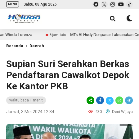
Sabtu, 08 Agu 2026
MENU
da Lorenza
MTs Al Hudy Denpasar Laksanakan Cek Keseha
8 jam lalu
Beranda
Daerah
Supian Suri Serahkan Berkas
Pendaftaran Cawalkot Depok
Ke Kantor PKB
waktu baca 1 menit
Jumat, 3 Mei 2024 12:34
430
Deni Wijaya