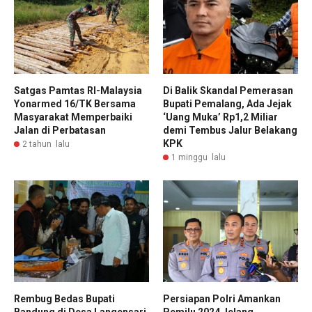
Satgas Pamtas RI-Malaysia
Di Balik Skandal Pemerasan
Yonarmed 16/TK Bersama
Bupati Pemalang, Ada Jejak
Masyarakat Memperbaiki
‘Uang Muka’ Rp1,2 Miliar
Jalan di Perbatasan
demi Tembus Jalur Belakang
KPK
2 tahun lalu
1 minggu lalu
Rembug Bedas Bupati
Persiapan Polri Amankan
Bandung di Desa Langensari,
Pemilu 2024 Jelang