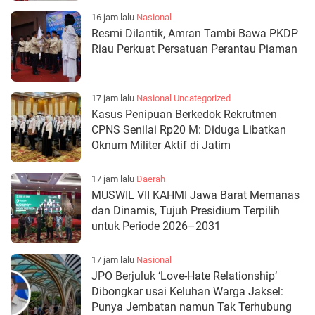
16 jam lalu
Nasional
Resmi Dilantik, Amran Tambi Bawa PKDP
Riau Perkuat Persatuan Perantau Piaman
17 jam lalu
Nasional
Uncategorized
Kasus Penipuan Berkedok Rekrutmen
CPNS Senilai Rp20 M: Diduga Libatkan
Oknum Militer Aktif di Jatim
17 jam lalu
Daerah
MUSWIL VII KAHMI Jawa Barat Memanas
dan Dinamis, Tujuh Presidium Terpilih
untuk Periode 2026–2031
17 jam lalu
Nasional
JPO Berjuluk ‘Love-Hate Relationship’
Dibongkar usai Keluhan Warga Jaksel:
Punya Jembatan namun Tak Terhubung