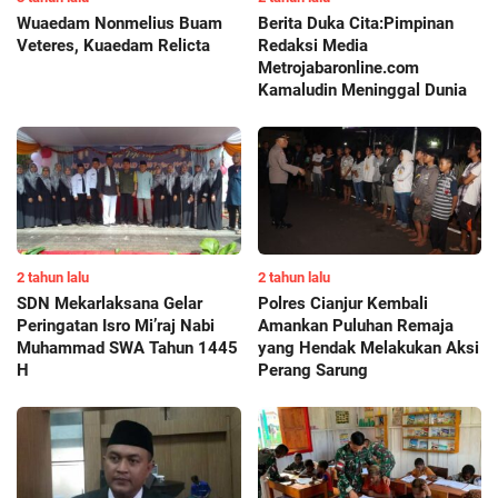
Wuaedam Nonmelius Buam
Berita Duka Cita:Pimpinan
Veteres, Kuaedam Relicta
Redaksi Media
Metrojabaronline.com
Kamaludin Meninggal Dunia
2 tahun lalu
2 tahun lalu
SDN Mekarlaksana Gelar
Polres Cianjur Kembali
Peringatan Isro Mi’raj Nabi
Amankan Puluhan Remaja
Muhammad SWA Tahun 1445
yang Hendak Melakukan Aksi
H
Perang Sarung