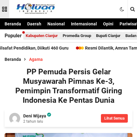
Beranda
Daerah
Nasional
Internasional
Opini
Pariwisa
Populer
Kabupaten Cianjur
Promedia Group
Bupati Cianjur
Badan 
kan, Diikuti 460 Guru
Resmi Dilantik, Amran Tambi Bawa PKDP
Beranda
Agama
PP Pemuda Persis Gelar
Musyawarah Pimnas Ke-3,
Pemimpin Transformatif Giring
Indonesia Ke Pentas Dunia
Deni Wijaya
Lihat Semua
2 tahun lalu