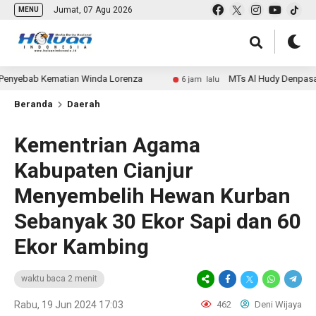
Jumat, 07 Agu 2026
MENU
ab Kematian Winda Lorenza
MTs Al Hudy Denpasar Laksan
6 jam lalu
Beranda
Daerah
Kementrian Agama
Kabupaten Cianjur
Menyembelih Hewan Kurban
Sebanyak 30 Ekor Sapi dan 60
Ekor Kambing
waktu baca 2 menit
Rabu, 19 Jun 2024 17:03
462
Deni Wijaya