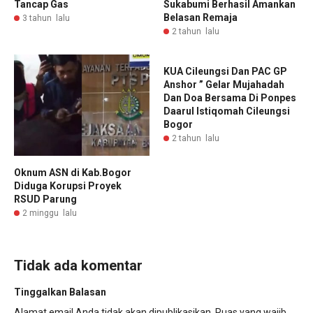
Tancap Gas
Sukabumi Berhasil Amankan
Belasan Remaja
3 tahun lalu
2 tahun lalu
KUA Cileungsi Dan PAC GP
Anshor ” Gelar Mujahadah
Dan Doa Bersama Di Ponpes
Daarul Istiqomah Cileungsi
Bogor
2 tahun lalu
Oknum ASN di Kab.Bogor
Diduga Korupsi Proyek
RSUD Parung
2 minggu lalu
Tidak ada komentar
Tinggalkan Balasan
Alamat email Anda tidak akan dipublikasikan.
Ruas yang wajib